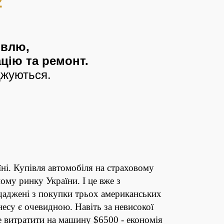
2
івлю,
цію та ремонт.
оджуються.
ні. Купівля автомобіля на страховому
ому ринку України. І це вже з
щаджені з покупки трьох американських
есу є очевидною. Навіть за невисокої
е витратити на машину $6500 - економія