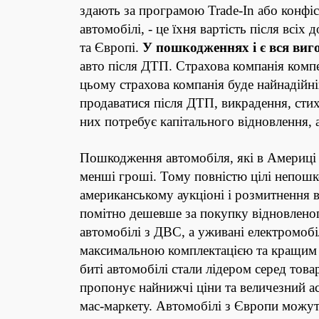
здають за програмою Trade-In або конфіс
автомобілі, - це їхня вартість після всіх
та Європі.
У пошкодженнях і є вся виг
авто після ДТП. Страхова компанія компен
цьому страхова компанія буде найнадійні
продаватися після ДТП, викрадення, стих
них потребує капітального відновлення, 
Пошкодження автомобіля, які в Америці 
менші гроші. Тому повністю цілі непошк
американському аукціоні і розмитнення в
помітно дешевше за покупку відновлено
автомобілі з ДВС, а уживані електромоб
максимальною комплектацією та кращим з
биті автомобілі стали лідером серед то
пропонує найнижчі ціни та величезний а
мас-маркету. Автомобілі з Європи можу