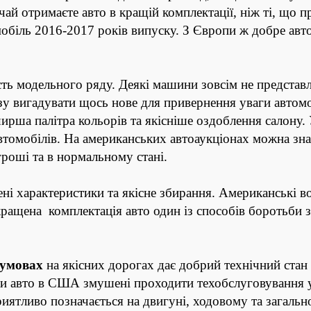
ай отримаєте авто в кращій комплектації, ніж ті, що п
обіль 2016-2017 років випуску.
З Європи ж
добре авт
сть модельного ряду. Деякі машини зовсім не представле
у вигадувати щось нове для привернення уваги автомо
ирша палітра кольорів та якісніше оздоблення салону.
втомобілів. На американських автоаукціонах можна зна
гроші та в нормальному стані.
ені характеристики та якісне збирання. Американські в
кращена комплектація авто один із способів боротьби 
 умовах
на якісних дорогах дає добрий технічний стан 
ики авто в США змушені проходити техобслуговування у
риятливо позначається на двигуні, ходовому та загаль