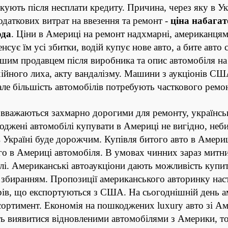
кують після несплати кредиту. Причина, через яку в Ук
 додаткових витрат на ввезення та ремонт -
ціна набага
ода
. Ціни в Америці на ремонт надхмарні, американцям
сує їм усі збитки, водій купує нове авто, а бите авто 
шим продавцем після виробника та опис автомобіля на 
ійного лиха, акту вандалізму. Машини з аукціонів США
але більшість автомобілів потребують часткового ремо
вважаються захмарно дорогими для ремонту, українськ
оджені автомобілі купувати в Америці не вигідно, неб
 Україні буде дорожчим. Купівля битого авто в Америці
го в
Америці
автомобіля. В умовах чинних зараз митн
ілі. Американські автоаукціони дають можливість купи
биранням. Пропозиції американського авторинку насті
варів, що експортуються з США. На сьогоднішній день
сортимент. Економія на пошкоджених luxury авто зі А
ть виявитися відновленими автомобілями з Америки, т