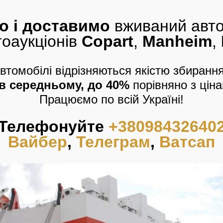
о і доставимо
вживаний авт
тоаукціонів
Copart
,
Manheim
,
втомобілі відрізняються якістю збиранн
в середньому, до 40%
порівняно з ціна
Працюємо по всій Україні!
Телефонуйте
+38098432640
Вайбер
,
Телеграм
,
Ватсап