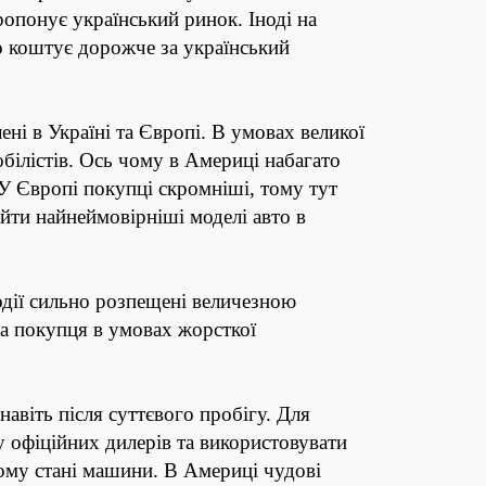
ропонує український ринок. Іноді на
о коштує дорожче за український
ні в Україні та Європі. В умовах великої
білістів. Ось чому в Америці набагато
 У Європі покупці скромніші, тому тут
йти найнеймовірніші моделі авто в
одії сильно розпещені величезною
за покупця в умовах жорсткої
навіть після суттєвого пробігу. Для
 офіційних дилерів та використовувати
ному стані машини. В Америці чудові