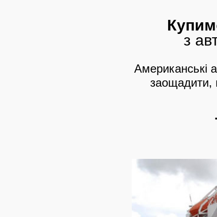
Купим
з ав
Американські а
заощадити,