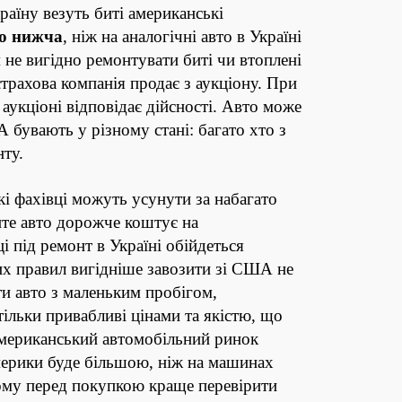
раїну везуть биті американські
то нижча
, ніж на аналогічні авто в Україні
 не вигідно ремонтувати биті чи втоплені
страхова компанія продає з аукціону. При
аукціоні відповідає дійсності. Авто може
 бувають у різному стані: багато хто з
нту.
і фахівці можуть усунути за набагато
ите авто дорожче коштує на
 під ремонт в Україні обійдеться
их правил вигідніше завозити зі США не
ти авто з маленьким пробігом,
льки привабливі цінами та якістю, що
 американський автомобільний ринок
мерики буде більшою, ніж на машинах
ому перед покупкою краще перевірити