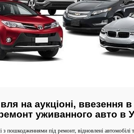
вля на аукціоні, ввезення в 
 ремонт уживанного авто в У
 з пошкодженнями під ремонт, відновлені автомобілі та