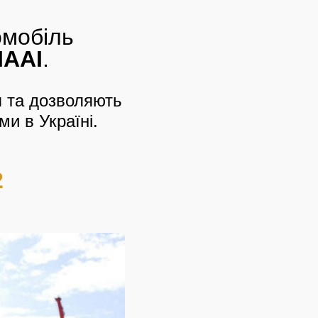
омобіль
IAAI
.
я та дозволяють
ми в Україні.
2