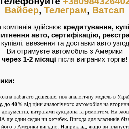
Телефонуйте
+38098432640
Вайбер
,
Телеграм
,
Ватсап
 компанія здійснює
кредитування, куп
митнення авто, сертифікацію, реєстра
 купівлі, ввезення та доставки авто узг
Ви отримуєте автомобіль з Америки
через 1-2 місяці
після виграних торгів!
ики:
можна набагато дешевше, ніж аналогічну модель в Украї
у, до 40%
від ціни аналогічного автомобіля на вторинн
документів, витратами аукциона та ремонтом. На зао
 ще один седан чи хетчбек. Вигода для власників бізн
и його з Америки вигідно. Наприклад, якщо ви плануєт