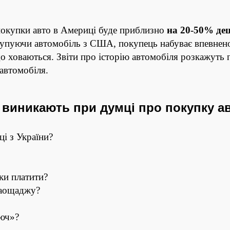
 покупки авто в Америці буде приблизно
на 20-50% де
упуючи автомобіль з США, покупець набуває впевненос
що ховаються. Звіти про історію автомобіля розкажуть 
 автомобіля.
 виникають при думці про покупку а
і з України?
ки платити?
 заощаджу?
люч»?