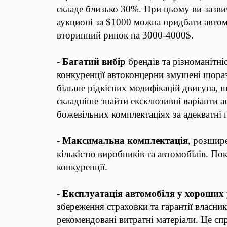
складе близько 30%. При цьому ви зазвич
аукционі за $1000 можна придбати автом
вторинний ринок на 3000-4000
$.
-
Багатий вибір
брендів та різноманітні
конкуренції автоконцерни змушені щораз
більше рідкісних модифікацій двигуна, ш
складніше знайти ексклюзивні варіанти а
божевільних комплектаціях за адекватні 
-
Максимальна комплектація
, розшир
кількістю виробників та автомобілів. По
конкуренції.
-
Експлуатація автомобіля у хороших
збереження страховки та гарантії власн
рекомендовані витратні матеріали. Це сп