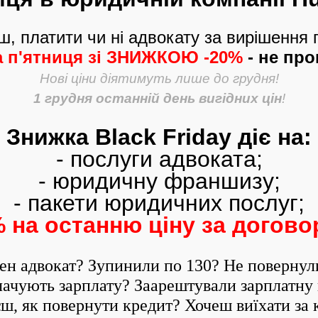
, платити чи ні адвокату за вирішення
 п'ятниця зі ЗНИЖКОЮ -20%
- не про
Нові ціни діятимуть лише до грудня!
1 грудня останній день вигідних цін
!
Знижка Black Friday діє на:
- послуги адвоката;
- юридичну франшизу;
- пакети юридичних послуг;
%
на останню ціну за догов
ен адвокат? Зупинили по 130? Не повернул
ачують зарплату? Заарештували зарплатну
єш, як повернути кредит? Хочеш виїхати за 