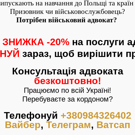
випускають на навчання до Польщі та країн
Призовник чи військовослужбовець?
Потрібен військовий адвокат?
є
ЗНИЖКА -20%
на послуги а
ОНУЙ
зараз, щоб вирішити п
Консультація
адвоката
безкоштовно!
Працюємо по всій Україні!
Перебуваєте
за кордоном?
Телефонуй
+380984326402
Вайбер
,
Телеграм
,
Ватсап