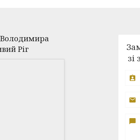
 Володимира
Зам
ивий Ріг
зі