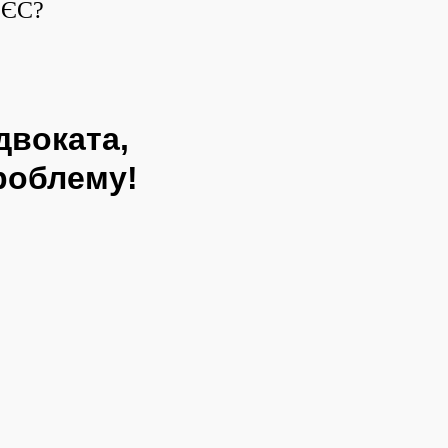
 ЄС?
двоката,
роблему!