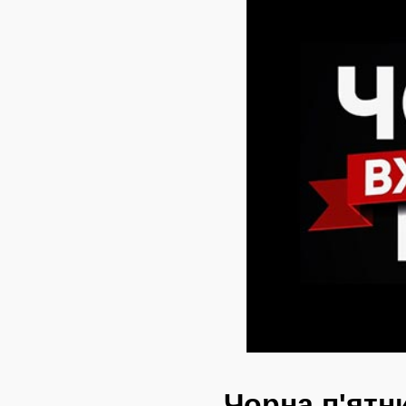
Чорна п'ятн