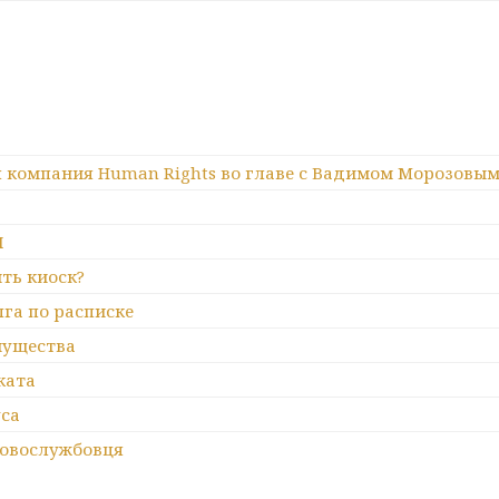
 компания Human Rights во главе с Вадимом Морозовы
П
ть киоск?
лга по расписке
имущества
ката
са
ковослужбовця