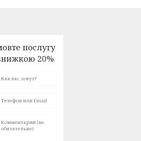
овте послугу
 знижкою 20%