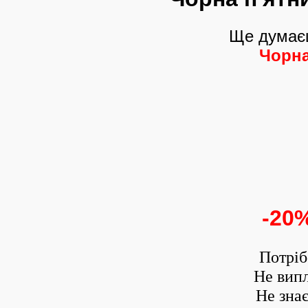
Ще думаєш
Чорна
-20
Потріб
Не випл
Не зна