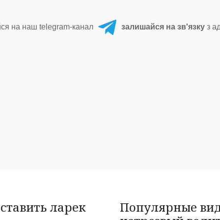
ся на наш telegram-канал
залишайся на зв'язку
з а
оставить ларек
Популярные виде