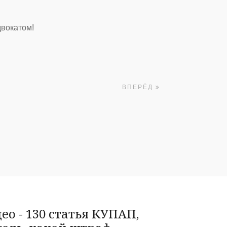
двокатом!
ВПЕРЁД
о - 130 статья КУПАП,