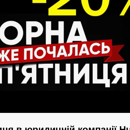
иця в юридичній компанії H