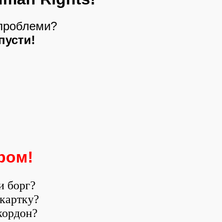
 проблеми?
пусти!
ором
!
и борг?
 картку?
кордон?