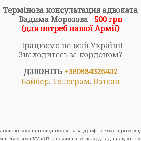
Термінова консультация адвоката
Вадима Морозова -
500
грн
(для
потреб
наш
ої
Арм
ії
)
Працюємо по всій Україні!
Знаходитесь за кордоном?
ДЗВОНІТЬ
+380984326402
Вайбер
,
Телеграм
,
Ватсап
тановлювала відповідальність за дрифт немає, проте во
ми статтями КУпАП, за наявності складу відповідного 