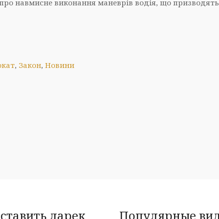
ро навмисне виконання маневрів водія, що призводять 
окат
,
Закон
,
Новини
оставить ларек
Популярные виде