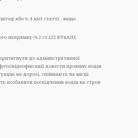
год або ч. 4 цієї статті - якщо
 напрямку (ч.2 ст.122 КУпАП);
притягнути до адміністративної
 фото/відеофіксації довести провину водія
уацію на дорозі, спіймають на місці
уть позбавити посвідчення водія на строк