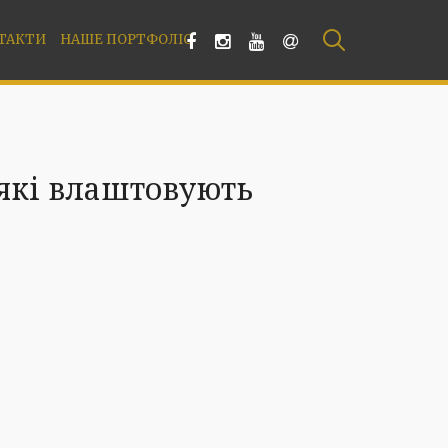
ТАКТИ
НАШЕ ПОРТФОЛІО
 які влаштовують