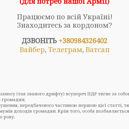
(для
потреб
наш
ої
Арм
ії
)
Працюємо по всій Україні!
Знаходитесь за кордоном?
ДЗВОНІТЬ
+380984326402
Вайбер
,
Телеграм
,
Ватсап
заносу (так званого дрифту) всупереч ПДР тягне за соб
в громадян;
ушення, передбаченого частиною першою цієї статті, т
імумів доходів громадян. Крім того, особа позбавляєть
о року.