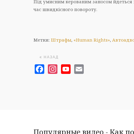
Під умисним керованим заносом йдеться п
час швидкісного повороту.
Метки:
Штрафы
,
«Human Rights»
,
Автоадв
НАЗАД
Facebook
Instagram
YouTube
Email
Популярные видео - Как п