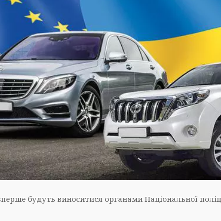
перше будуть виноситися органами Національної поліці