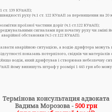
 ст. 139 КУпАП);
дкості руху (ч.1 ст. 122 КУпАП за перевищення на 20 км/
змітки проїзної частини доріг (ч.1 ст.122 КУпАП);
еджувальними сигналами при початку руху чи зміні його
варійної обстановки (ч.5 ст.122 КУпАП).
азвати аварійною ситуацією, а водія-дрифтера можуть 
ідсутності показань потерпілого, свідків чи матеріалів
.Якщо водія, який дрифтував і створював небезпечну сит
2 КУпАП йому випишуть штраф у розмірі 1 445 грн або мож
Термінова консультация адвоката
Вадима Морозова -
500
грн