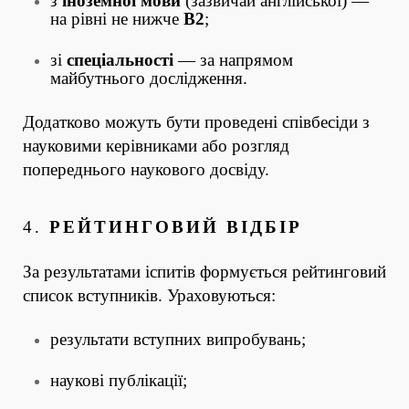
з
іноземної мови
(зазвичай англійської) —
на рівні не нижче
B2
;
зі
спеціальності
— за напрямом
майбутнього дослідження.
Додатково можуть бути проведені співбесіди з
науковими керівниками або розгляд
попереднього наукового досвіду.
4.
РЕЙТИНГОВИЙ ВІДБІР
За результатами іспитів формується рейтинговий
список вступників. Ураховуються:
результати вступних випробувань;
наукові публікації;