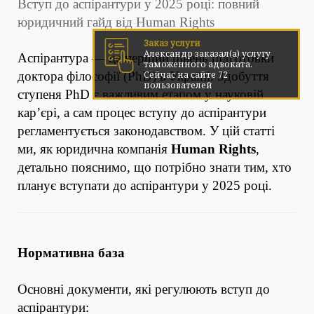
Вступ до аспірантури у 2025 році: повний
юридичний гайд від Human Rights
Заказ услуги
Александр заказал(а) услугу
Аспірантура — це перший рівень підготовки
таможенного адвоката.
Cейчас на сайте 72
доктора філософії (PhD) в Україні. Здобуття
пользователей
ступеня PhD є важливим етапом у науковій
кар’єрі, а сам процес вступу до аспірантури
регламентується законодавством. У цій статті
ми, як юридична компанія
Human Rights
,
детально пояснимо, що потрібно знати тим, хто
планує вступати до аспірантури у 2025 році.
Нормативна база
Основні документи, які регулюють вступ до
аспірантури: