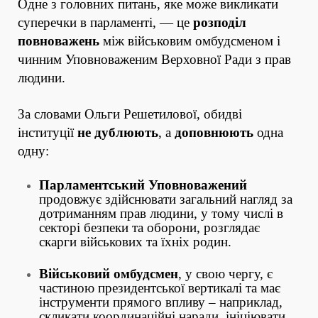
Одне з головних питань, яке може викликати
суперечки в парламенті, — це
розподіл
повноважень
між військовим омбудсменом і
чинним Уповноваженим Верховної Ради з прав
людини.
За словами Ольги Решетилової, обидві
інституції
не дублюють
, а
доповнюють
одна
одну:
Парламентський Уповноважений
продовжує здійснювати загальний нагляд за
дотриманням прав людини, у тому числі в
секторі безпеки та оборони, розглядає
скарги військових та їхніх родин.
Військовий омбудсмен
, у свою чергу, є
частиною президентської вертикалі та має
інструменти прямого впливу – наприклад,
скликати координаційні наради, ініціювати