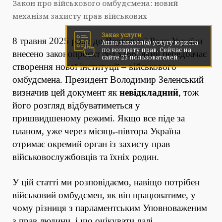
Закон про військового омбудсмена: новий
механізм захисту прав військових
Заказ услуги
8 травня 2025 року до Верховної Ради України
Анна заказал(а) услугу юриста
по возврату прав. Cейчас на
внесено законопроєкт №13266, який передбачає
сайте 23 пользователей
створення нової інституції – військового
омбудсмена. Президент Володимир Зеленський
визначив цей документ як
невідкладний
, тож
його розгляд відбуватиметься у
пришвидшеному режимі. Якщо все піде за
планом, уже через місяць-півтора Україна
отримає окремий орган із захисту прав
військовослужбовців та їхніх родин.
У цій статті ми розповідаємо, навіщо потрібен
військовий омбудсмен, як він працюватиме, у
чому різниця з парламентським Уповноваженим
з прав людини, і що очікувати далі.