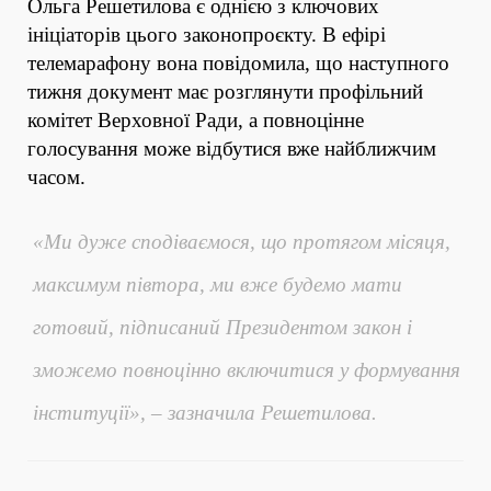
Ольга Решетилова є однією з ключових
ініціаторів цього законопроєкту. В ефірі
телемарафону вона повідомила, що наступного
тижня документ має розглянути профільний
комітет Верховної Ради, а повноцінне
голосування може відбутися вже найближчим
часом.
«Ми дуже сподіваємося, що протягом місяця,
максимум півтора, ми вже будемо мати
готовий, підписаний Президентом закон і
зможемо повноцінно включитися у формування
інституції», – зазначила Решетилова.