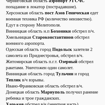
Черниговская область
аэропорт УГСЧС
попадание в локатор (пострадавшие).
Херсонская область
пост Азов Геническая
едет
военная техника РФ (количество неизвестно).
Едут в сторону Мелитополя.
Винницкая область н.п
Бохоники
обстрел п/ч.
Хмельницкая
Староконстантинов
обстрел
военного аэропорта.
Одесская область город
Подольск
залетели 2
самолета из Приднестровья, обстрел в/ч.
Житомирская область п.г.т.
Озерный
обстрел
ракетами. Уничтожен один самолет.
Винницкая область город
Тульчин
и город
Теплик
в/ч взрывы.
Ивано-Франковская область обстрел в/ч.
Донецкая область
Мариуполь
получил ранение
ребенка и трое гражданских.
Харьков
обстрел в/ч (зенитная часть).